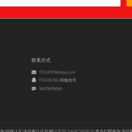
联系方式
173245796@qq.com
173245796 同微信号
16678619684
锐捷认证/深信服认证/红帽认证/RCNA/RCNP/RCIE/青岛红帽考场/深信服/S