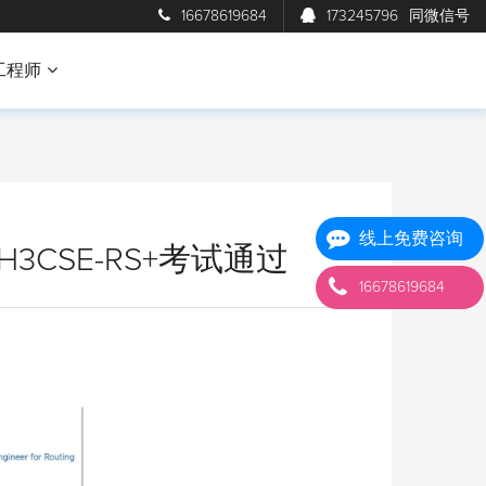
16678619684
173245796
同微信号
工程师
线上免费咨询
3CSE-RS+考试通过
16678619684