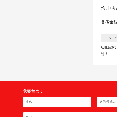
培训+考
备考全
上
6.11日
过！
我要留言：