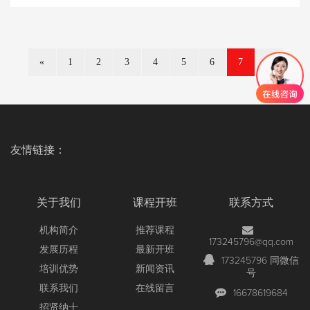
技术知识考试，通过这个考试说明你拥有了大型Oracle数据库
有“获得高技术、高薪水的
管理的技术能力。掌握了大型Oracle数据库的备份、高级配
置、优化等高级技术。具备了成为大型企业核心数据库系统工
程师的资格。有资格成为大型数据库系统工程技术人员。 未
«
1
2
3
4
5
6
7
»
来可以从事的职业 数据库开发工程师，数据库管理工程师，
数据库售后工程师，系统运维工程师，数据库顾问，数据架构
师。
友情链接：
关于我们
课程开班
联系方式
机构简介
推荐课程
173245796@qq.com
发展历程
最新开班
173245796 同微信
培训优势
新闻资讯
号
联系我们
在线留言
16678619684
招贤纳士