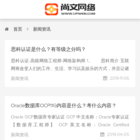
首页
新闻资讯
思科认证是什么？有等级之分吗？
思科认证-高级网络工程师-网络架构师 1、 思科简介 互联
网将改变人们的工作、生活、学习以及娱乐的方式，并且让诸
多领先企业与合作伙伴成为“全球网络经济”模式的受益者。思
2019-11-06
新闻资讯
科是美国最成功的公司之一，在过去20多年，思科几乎成为
了“互联网”、“网络应用”和“生产力”的同义词，思科在其进入
的每一个领域都成为市场的领导者。 思科公司是全球最大的
Oracle数据库OCP11G内容是什么？考什么内容？
网络设备产品提供商，其要求各国的代理拥有通过该认证的工
程师，以提高对用户的服务质量。因而，拥有思科认证相应级
Oracle OCP数据库专家认证 OCP 中文名称：Oracle专家认证
别证书的人员，其就业前景非常广阔，无论是在思科设备供应
【数据库工程师】 OCP 英文名称：Oracle Certified
商，还是思科产品用户方，均成为首选人才。Cisco职业认证
Professional OCP(Oracle认证专家)认证是Oracle专家级技能和
2019-04-05
新闻资讯
因此也成为网络界热门、含金量与认知度非常高的考试，享