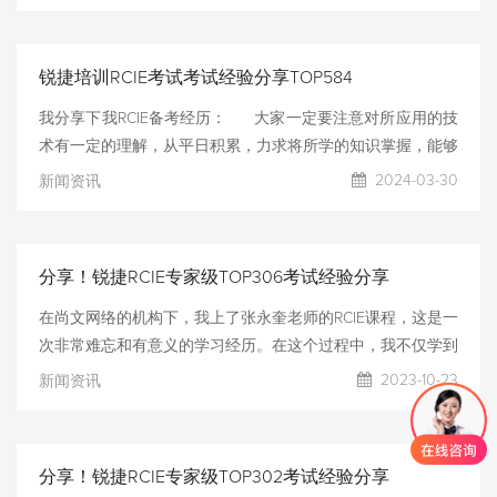
证的考取，跟随学长的脚步也报了锐捷RCIE的学习班。RCIE的
着屏幕逐行分析配置日志，中途因思路受阻一度陷入焦虑，但
学习也挺开心的，课程是一定要按时上的，能线下就线下不能
咬牙坚持下来重新梳理逻辑后，最终成功定位并解决了问题
线下线上也要认真听课对备考实验考试有极大的帮助，实验跟
锐捷培训RCIE考试考试经验分享TOP584
笔试不一样，实验需要大量的理论支撑，和操作能力所以日常
张老师也就是奎哥布置的作业尽量完成真的有用，我就是属于
我分享下我RCIE备考经历： 大家一定要注意对所应用的技
三天打鱼两天还不晒网的选手，上网课就要认真，上完np就
术有一定的理解，从平日积累，力求将所学的知识掌握，能够
可以考完笔试了，开IE的时候奎哥就会建议什么时候备考IE
理顺逻辑，这样即使在考试中遇到问题，也可以通过自己的知
2024-03-30
新闻资讯
了。备考IE的时候需要约环境，一次八个小时考试也是八个小
识储备进行问题排错以及问题解决。 在备考时要对自己严
时，抓紧学习课程老师都会开通视频提前学习。尚文的老师在
加要求，平日我喜欢打打游戏，为了给自己下决心，我直接将
备考过程中都非常好，
电脑送了出去，要逼自己一把，努力总会有回报，人总有惰
分享！锐捷RCIE专家级TOP306考试经验分享
性，要给自己点动力。 考试时要放平心态，相信自己所学
的知识，当作就是一次对自己所学的检验，就像平日学习时一
在尚文网络的机构下，我上了张永奎老师的RCIE课程，这是一
样，放平心态，越紧张越容易出问题。一定要对自己有信心，
次非常难忘和有意义的学习经历。在这个过程中，我不仅学到
这样能有效减轻紧张情绪。 考试一定要检
了丰富的网络知识和技能，还结识了很多优秀的同学和老师，
2023-10-23
新闻资讯
收获了宝贵的人生经验和成长。 首先，我要感谢尚文网络提
供的优质教育资源和服务。尚文网络作为一家专注于网络安全
培训和认证的机构，一直致力于为学员提供最好的学习体验和
分享！锐捷RCIE专家级TOP302考试经验分享
支持。在这个过程中，我得到了专业的教学指导和帮助，解决