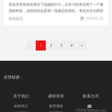
了许多学习和实践中遇到的问题和困难。同时，尚文网络也为
首先非常荣幸的考过了锐捷的RCIE，从学习到考试用了一个暑
我们提供了良好的学习环境和设施，使我们能够更好地专注于
假的时间，这段时间会是我一段难忘的回忆。考试共分为两部
学习和实践。 其次，我要感谢张永奎老师的悉心指导和教
分，第一部分是笔试，这个还是比较简单的，上课理论部分多
2023-10-23
新闻资讯
学。张永奎老师作为尚文网络的资深讲师，拥有多年的从业经
听仔细听，再加上题库，基本上两天左右时间备考就没啥问
验和丰富的教学经验，他对网络安全领域的理论和实践都有着
题。重点就是第二部分lab实验的考试，而我也这次考试除了
深入的研究和了解。在课堂上，他讲解的内容丰富而深入
lab1还增加了lab2，难度增大，题量增多，考试两套环境2抽
1，前期在学校通过远程连接练习lab1，后面两个周来到了尚文
«
1
2
3
4
»
练习lab2，但是由于考试人数多加上环境卡顿，导致我lab1的
进度非常的缓慢，不得已后面白天来尚文练习lab2，晚上回学
校练习lab1，这主要还是因为前期没有好好练习lab1，自己白
天lab2晚上lab1心态多少有点着急了，最中奖的还是遇到bag—
直连ping不通，命不好一天遇到一次心态基本上崩了，但后面
友情链接：
主要不熟悉的地方，
关于我们
课程开班
联系方式
机构简介
推荐课程
173245796@qq.com