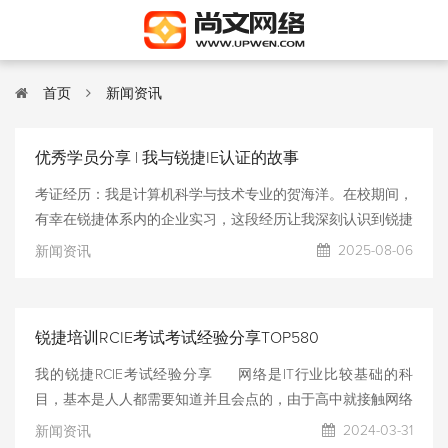
首页
新闻资讯
优秀学员分享 | 我与锐捷IE认证的故事
考证经历：我是计算机科学与技术专业的贺海洋。在校期间，
有幸在锐捷体系内的企业实习，这段经历让我深刻认识到锐捷
网络技术在国内网络领域的强大实力与广泛应用。选择锐捷认
2025-08-06
新闻资讯
证，正是源于这份实践认知——它不仅是权威的技能证明，更
是切实提升我的专业竞争力和解决实际问题的能力。备考锐捷
IE 认证的过程，是对专业知识的一次 “地毯式扫描” 与 “钢筋混
锐捷培训RCIE考试考试经验分享TOP580
凝土式加固”。这期间充满了挑战：每天都有背不完的技术论
述、敲不完的实验（lab），生活被高密度的学习填满。每一
我的锐捷RCIE考试经验分享 网络是IT行业比较基础的科
次钻研复杂的网络协议原理，每一次在实验室里排查棘手的模
目，基本是人人都需要知道并且会点的，由于高中就接触网络
拟故障，都是对耐心、毅力和心态的 “极限考验”。记得有一次
到了大学也是要计划考证的还认识了学长，当时锐捷正开始认
2024-03-31
新闻资讯
在攻克多层级网络拓扑的故障复现难题时，我连续八个小时盯