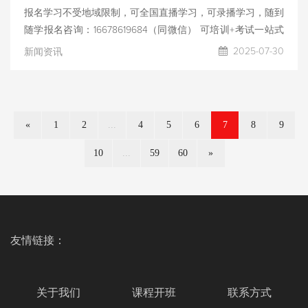
报名学习不受地域限制，可全国直播学习，可录播学习，随到
随学报名咨询：16678619684（同微信） 可培训+考试一站式
服务，可只报名考试安排提供考试模拟测试，测试通过后考
2025-07-30
新闻资讯
试，考试通过率高！！！
«
1
2
...
4
5
6
7
8
9
10
...
59
60
»
友情链接：
关于我们
课程开班
联系方式