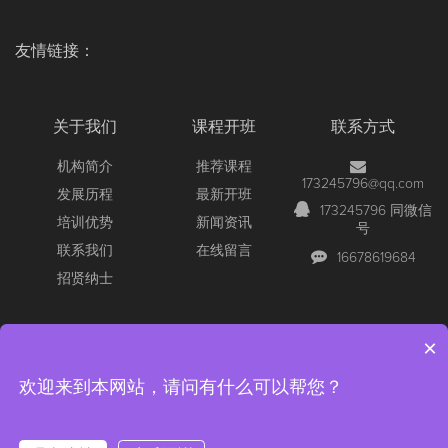
友情链接：
关于我们
课程开班
联系方式
机构简介
推荐课程
173245796@qq.com
发展历程
最新开班
173245796 同微信
培训优势
新闻资讯
号
联系我们
在线留言
16678619684
招贤纳士
×
Copyright © 2026 All Rights Reserved
【官网】青岛尚文网络/锐捷
欢迎来到本网站，请问有什么可以帮您？
认证/深信服认证/红帽认证/RCNA/RCNP/RCIE/青岛红帽考场/深信
服/SCSA/SCSP/RHCE红帽
版权所有 ICP备案：
鲁ICP备16038681号-1
公安备案