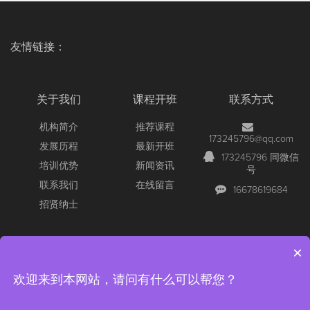
友情链接：
关于我们
课程开班
联系方式
机构简介
推荐课程
173245796@qq.com
发展历程
最新开班
173245796 同微信
培训优势
新闻资讯
号
联系我们
在线留言
16678619684
招贤纳士
×
Copyright © 2026 All Rights Reserved
【官网】青岛尚文网络/锐捷
欢迎来到本网站，请问有什么可以帮您？
认证/深信服认证/红帽认证/RCNA/RCNP/RCIE/青岛红帽考场/深信
服/SCSA/SCSP/RHCE红帽
版权所有 ICP备案：
鲁ICP备16038681号-1
公安备案