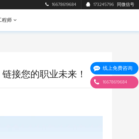
16678619684
173245796
同微信号
工程师
线上免费咨询
！链接您的职业未来！
16678619684