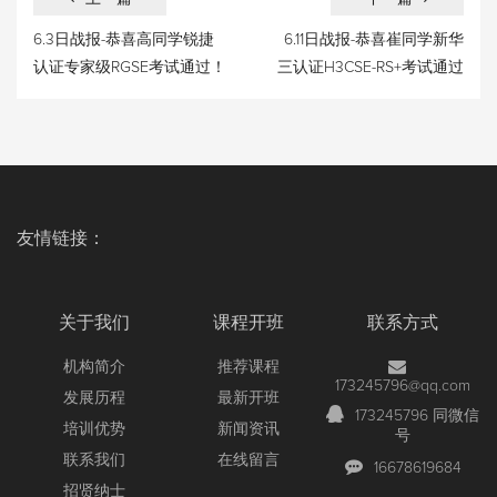
6.3日战报-恭喜高同学锐捷
6.11日战报-恭喜崔同学新华
认证专家级RGSE考试通过！
三认证H3CSE-RS+考试通过
友情链接：
关于我们
课程开班
联系方式
机构简介
推荐课程
173245796@qq.com
发展历程
最新开班
173245796 同微信
培训优势
新闻资讯
号
联系我们
在线留言
16678619684
招贤纳士