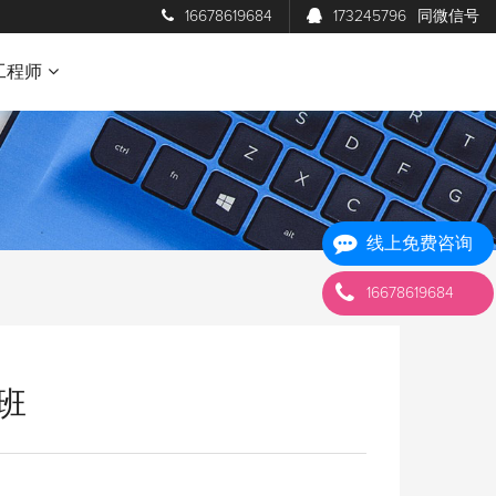
16678619684
173245796
同微信号
工程师
线上免费咨询
16678619684
班