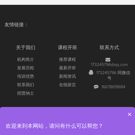
友情链接：
关于我们
课程开班
联系方式
机构简介
推荐课程
173245796@qq.com
发展历程
最新开班
173245796 同微信
培训优势
新闻资讯
号
联系我们
在线留言
16678619684
招贤纳士
×
Copyright © 2026 All Rights Reserved
【官网】青岛尚文网络/锐捷
欢迎来到本网站，请问有什么可以帮您？
认证/深信服认证/红帽认证/RCNA/RCNP/RCIE/青岛红帽考场/深信
服/SCSA/SCSP/RHCE红帽
版权所有 ICP备案：
鲁ICP备16038681号-1