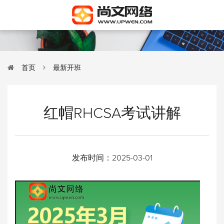
首页
最新开班
红帽RHCSA考试讲解
发布时间：
2025-03-01