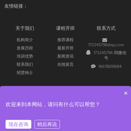
友情链接：
关于我们
课程开班
联系方式
机构简介
推荐课程
173245796@qq.com
发展历程
最新开班
173245796 同微信
培训优势
新闻资讯
号
联系我们
在线留言
16678619684
招贤纳士
×
Copyright © 2026 All Rights Reserved
【官网】青岛尚文网络/锐捷
欢迎来到本网站，请问有什么可以帮您？
认证/深信服认证/红帽认证/RCNA/RCNP/RCIE/青岛红帽考场/深信
服/SCSA/SCSP/RHCE红帽
版权所有 ICP备案：
鲁ICP备16038681号-1
公安备案
现在咨询
稍后再说
在线咨询
电话咨询