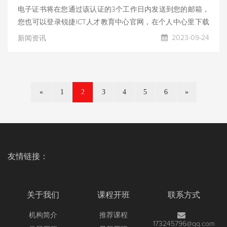
书？
电子证书将在您通过该认证的3个工作日内发送到您的邮箱，
您也可以登录锐捷ICT人才教育中心官网，在个人中心里下载
您的证书。 纸质版证书将在1个月内邮寄至您预留的地址，请
2023-09-24
新闻资讯
您耐心等待。您也可以在个人中心里查看证书制作进度及快递
单号。 请您妥善保管您的纸质证书，纸质证书遗失之后将不
予以补办。电子证书和纸质证书具有同等效力。
«
1
2
3
4
5
6
»
友情链接：
关于我们
课程开班
联系方式
机构简介
推荐课程
173245796@qq.com