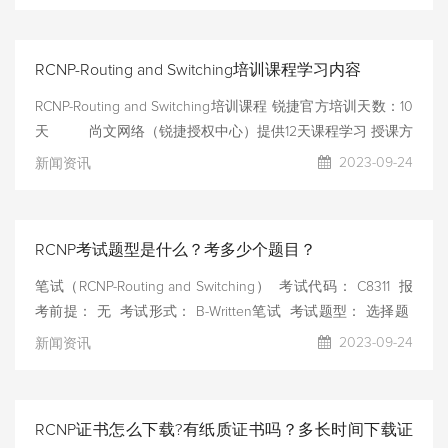
VLAN高级技术、网络冗余MSTP、VRRP、BFD、网络聚合链
路、VSU网络虚拟化技术、无线局域网WLAN技术、环路检测
RLDP、OSPF、BGP基础、策略路由、ACL应用、网络安全、
RCNP-Routing and Switching培训课程学习内容
IPv6、无线网络原理、典型组网和无线网优等部署园区网络需
要掌握的技术。 能力标准： 认证人员对大中型园区网络中应
RCNP-Routing and Switching培训课程 锐捷官方培训天数：10
用的厂商的数通产品有比较深入的理解，掌握了园区网中常用
天 尚文网络（锐捷授权中心）提供12天课程学习 授课方
的数据通信技术的原理，能熟练地部署相关产品和正确应用相
式：理论课程+上机实操 课程目标： 针对有具备了 ICT 数据
2023-09-24
新闻资讯
关的技术。 适用
通信技术初级水平的工程师且希望向高级水平进阶的工程师，
本课程从网络规划设计、vlan 高级特性、生成树协议原理、
高级路由技术（OSPF、BGP）、可靠性技术、组播技术、路
RCNP考试题型是什么？考多少个题目？
由控制技术、交换安全技术、AAA、端口镜像、VPN、
WLAN、IPv6等层面进行了深入讲解，能够让学员在学完本课
笔试（RCNP-Routing and Switching） 考试代码： C8311 报
程之后具备交付大部分锐捷原厂项目的能力，能够完成大中型
考前提： 无 考试形式： B-Written笔试 考试题型： 选择题
网络的规划、设计、实施和维护。
及格/满分： 600分/1000分 考试时长： 90分钟 有效期： 3
2023-09-24
新闻资讯
年 考试费： $320 尚文网络是锐捷授权中心，优秀合伙伙
伴，最佳合作伙伴， 报名有锐捷考试券折扣福利，请联系：
杜老师：16678619684
RCNP证书怎么下载?有纸质证书吗？多长时间下载证