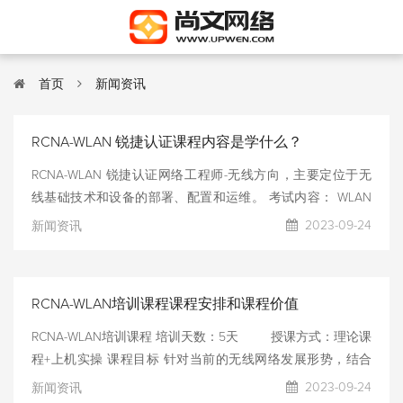
首页
新闻资讯
RCNA-WLAN 锐捷认证课程内容是学什么？
RCNA-WLAN 锐捷认证网络工程师-无线方向，主要定位于无
线基础技术和设备的部署、配置和运维。 考试内容： WLAN
技术基础、WALN组网设备、锐捷WLAN产品、WLAN组网模
2023-09-24
新闻资讯
式、WLAN数据转发原理、WLAN设备基本配置、WLAN漫游
基础、无线高可用性、WLAN安全、WLAN地勘规划、锐捷
WLAN部署方案等 能力标准： 认证者具备计算机知识基础即
RCNA-WLAN培训课程课程安排和课程价值
可 适用对象： 即将或正在从事锐捷无线技术方向工作且需要
提升专业能力的技术人员；锐捷体系内代理商工程师、服务渠
RCNA-WLAN培训课程 培训天数：5天 授课方式：理论课
道的技术工程师。
程+上机实操 课程目标 针对当前的无线网络发展形势，结合
锐捷无线网络产品的定位，从基础理论出发，涵盖了当前无线
2023-09-24
新闻资讯