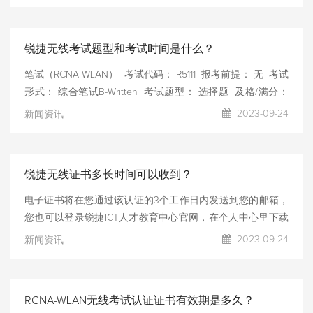
技术方向所涉及的各个方面的理论知识以及相关无线网络设备
的部署配置，从而能够更全面的让学员了解当前无线网络所需
要的技术，让学员更匹配当前市场所需的技术能力。 课程价
锐捷无线考试题型和考试时间是什么？
值 获取RCNA-WLAN级别的认可有效证明该认证人员具备以下
能力： ➢ WLAN技术基础理论； ➢ WLAN设备基本原理与调
笔试（RCNA-WLAN） 考试代码： R5111 报考前提： 无 考试
试 ➢ 锐捷WALN组网设备安装、部署与维护； ➢ WLAN安全
形式： 综合笔试B-Written 考试题型： 选择题 及格/满分：
600分/1000分 考试时长： 90分钟 有效期： 3年 考试费
2023-09-24
新闻资讯
用：$160
锐捷无线证书多长时间可以收到？
电子证书将在您通过该认证的3个工作日内发送到您的邮箱，
您也可以登录锐捷ICT人才教育中心官网，在个人中心里下载
您的证书。 纸质版证书将在1个月内邮寄至您预留的地址，请
2023-09-24
新闻资讯
您耐心等待。您也可以在个人中心里查看证书制作进度及快递
单号。 请您妥善保管您的纸质证书，纸质证书遗失之后将不
予以补办。电子证书和纸质证书具有同等效力。
RCNA-WLAN无线考试认证证书有效期是多久？